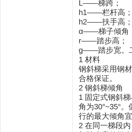
L——梯跨；
h1——栏杆高
h2——扶手高
α——梯子倾角
r——踏步高；
g——踏步宽。
1 材料
钢斜梯采用钢材
合格保证。
2 钢斜梯倾角
1 固定式钢斜梯
角为30°~35
行的最大倾角宜
2 在同一梯段