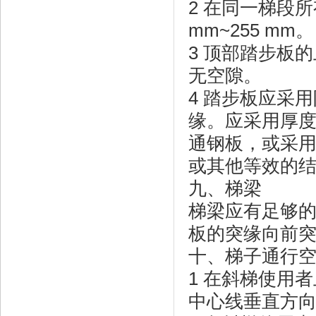
2 在同一梯段
mm~255 mm。
3 顶部踏步板
无空隙。
4
踏步板
应采用
缘。应采用厚度
通钢板，或采用
或其他等效的
九、梯梁
梯梁应有足够
板的突缘向前突出
十、梯子通行
1 在斜梯使用
中心线垂直方向