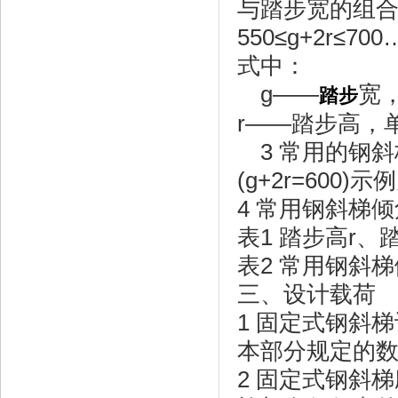
与踏步宽的组合
550≤g+2r≤
式中：
g——
宽，
踏步
r——踏步高，单
3 常用的钢斜
(g+2r=60
4 常用钢斜梯倾
表1 踏步高r、踏
表2 常用钢斜
三、设计载荷
1 固定式钢斜
本部分规定的
2 固定式钢斜