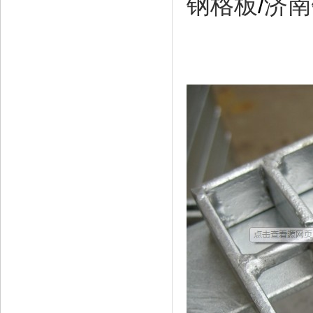
钢格板
/
济南