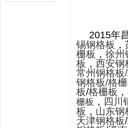
2015
锡钢格板
，
栅板
，
徐州
板
，
西安钢
常州钢格板
钢格板
/格
板
/
格栅板
，
，
四川
栅板
板
，
山东钢
天津钢格板
/